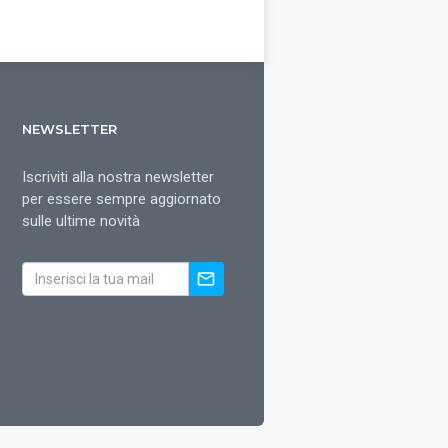
NEWSLETTER
Iscriviti alla nostra newsletter
per essere sempre aggiornato
sulle ultime novità
mail_outline