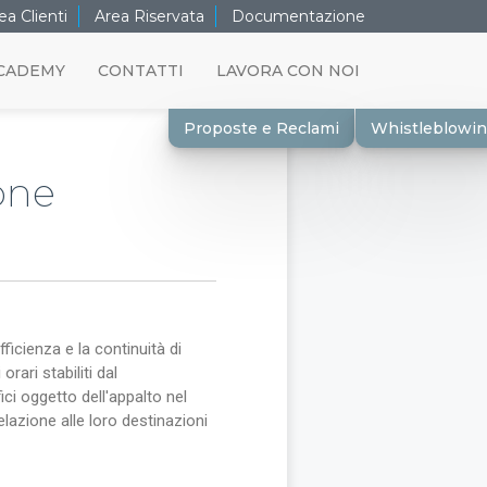
ea Clienti
Area Riservata
Documentazione
CADEMY
CONTATTI
LAVORA CON NOI
Proposte e Reclami
Whistleblowi
one
ficienza e la continuità di
rari stabiliti dal
ici oggetto dell'appalto nel
relazione alle loro destinazioni