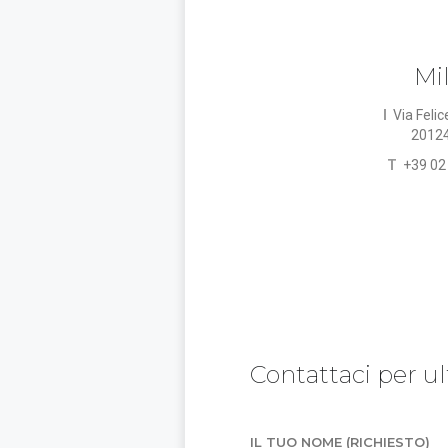
Mi
I
Via Felic
20124
T
+39 02
Contattaci per ul
IL TUO NOME (RICHIESTO)