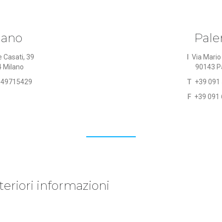
lano
Pal
e Casati, 39
I
Via Mario 
 Milano
90143 P
 49715429
T
+39 091
F
+39 091
teriori informazioni