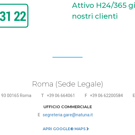
Attivo H24/365 gi
nostri clienti
Roma (Sede Legale)
ri, 93 00165 Roma
T
+39 06 664061
F
+39 06 62200584
E
UFFICIO COMMERCIALE
E
segreteria.gare@natuna.it
APRI GOOGLE® MAPS