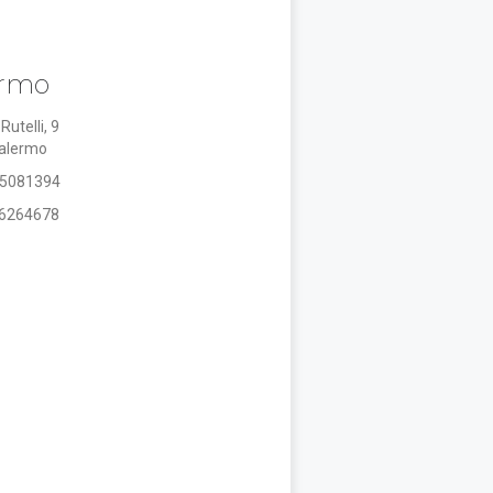
ermo
Rutelli, 9
alermo
 5081394
 6264678